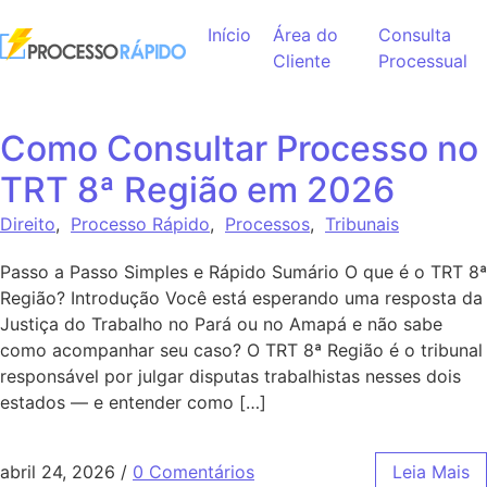
Ir para o conteúdo
Início
Área do
Consulta
Cliente
Processual
Como Consultar Processo no
TRT 8ª Região em 2026
Direito
,
Processo Rápido
,
Processos
,
Tribunais
Passo a Passo Simples e Rápido Sumário O que é o TRT 8ª
Região? Introdução Você está esperando uma resposta da
Justiça do Trabalho no Pará ou no Amapá e não sabe
como acompanhar seu caso? O TRT 8ª Região é o tribunal
responsável por julgar disputas trabalhistas nesses dois
estados — e entender como […]
abril 24, 2026
/
0 Comentários
Leia Mais