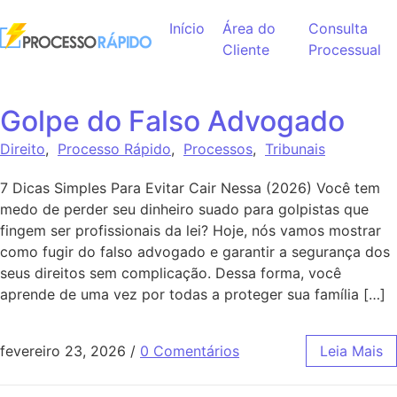
Ir para o conteúdo
Início
Área do
Consulta
Cliente
Processual
Golpe do Falso Advogado
Direito
,
Processo Rápido
,
Processos
,
Tribunais
7 Dicas Simples Para Evitar Cair Nessa (2026) Você tem
medo de perder seu dinheiro suado para golpistas que
fingem ser profissionais da lei? Hoje, nós vamos mostrar
como fugir do falso advogado e garantir a segurança dos
seus direitos sem complicação. Dessa forma, você
aprende de uma vez por todas a proteger sua família […]
fevereiro 23, 2026
/
0 Comentários
Leia Mais