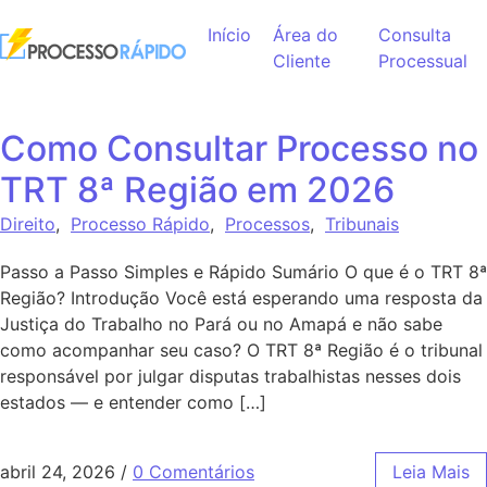
Ir para o conteúdo
Início
Área do
Consulta
Cliente
Processual
Como Consultar Processo no
TRT 8ª Região em 2026
Direito
,
Processo Rápido
,
Processos
,
Tribunais
Passo a Passo Simples e Rápido Sumário O que é o TRT 8ª
Região? Introdução Você está esperando uma resposta da
Justiça do Trabalho no Pará ou no Amapá e não sabe
como acompanhar seu caso? O TRT 8ª Região é o tribunal
responsável por julgar disputas trabalhistas nesses dois
estados — e entender como […]
abril 24, 2026
/
0 Comentários
Leia Mais