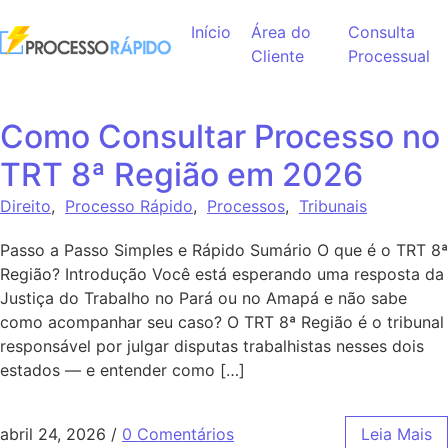
Ir para o conteúdo
Início
Área do
Consulta
Cliente
Processual
Como Consultar Processo no
TRT 8ª Região em 2026
Direito
,
Processo Rápido
,
Processos
,
Tribunais
Passo a Passo Simples e Rápido Sumário O que é o TRT 8ª
Região? Introdução Você está esperando uma resposta da
Justiça do Trabalho no Pará ou no Amapá e não sabe
como acompanhar seu caso? O TRT 8ª Região é o tribunal
responsável por julgar disputas trabalhistas nesses dois
estados — e entender como […]
abril 24, 2026
/
0 Comentários
Leia Mais