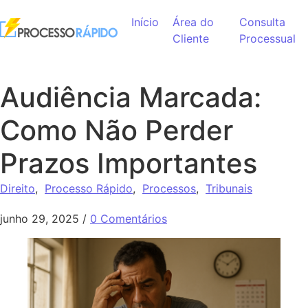
Ir para o conteúdo
Início
Área do
Consulta
Cliente
Processual
Audiência Marcada:
Como Não Perder
Prazos Importantes
Direito
,
Processo Rápido
,
Processos
,
Tribunais
junho 29, 2025
/
0 Comentários