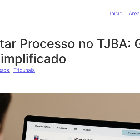
Início
Área
ar Processo no TJBA: 
implificado
ssos
,
Tribunais